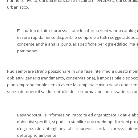
hanno coinvolto; dai dati finanziari e fiscali ai rilievi 2D/3D; dai sopral
urbanistico.
E’ il nucleo di tutto il procsso: tutte le informazioni vanno catalo
essere rapidamente disponibile sempre e a tutti i soggetti deput
consente anche analisi puntuali specifiche per ogni edificio, ma a
patrimonio.
Può sembrare strano posizionare in una fase intermedia questo momen
obbiettivi generici (rendimento, conservazione), è impossibile o scioc
piano imprenditoriale senza avere la completa e minuziosa conoscenz
senza detenere il saldo controllo delle informazioni necessarie: sia po
Basandosi sulle informazioni raccolte ed organizzate, i dati elabo
obbiettivi specifici, si può sia stabilire una roadmap di azioni pr
d’urgenza durante gli inevitabili imprevisti con la sicurezza intrin
del proprio ambiente.