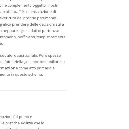
ome complemento oggetto i nostri
Io affitto…” è l’ottimizzazione di
 aver cura del proprio patrimonio
gnifica prendere delle decisioni sulla
neppure i giusti dati di partenza:
antomeno inefficienti, tempisticamente
e.
assodato, quasi banale. Però spesso
 di fatto. Nella gestione immobiliare io
formazione
come atto primario e
amente in questo schema.
rmazioni è il primo e
le pratiche edilizie che lo