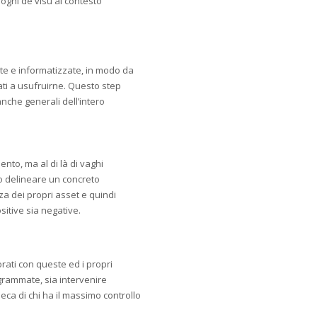
luoghi de visu al contesto
gate e informatizzate, in modo da
ati a usufruirne. Questo step
nche generali dell’intero
to, ma al di là di vaghi
co delineare un concreto
a dei propri asset e quindi
sitive sia negative.
rati con queste ed i propri
ogrammate, sia intervenire
seca di chi ha il massimo controllo