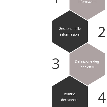
informazioni
2
Gestione delle
informazioni
3
Definizione degli
obbiettivi
4
Routine
decisionale