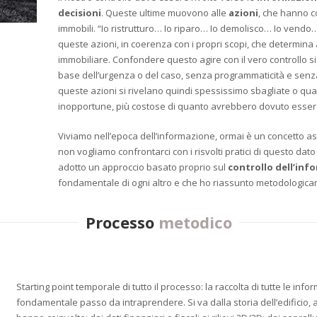
decisioni
. Queste ultime muovono alle
azioni
, che hanno c
immobili. “Io ristrutturo… Io riparo… Io demolisco… Io vendo… 
queste azioni, in coerenza con i propri scopi, che determina
immobiliare. Confondere questo agire con il vero controllo si
base dell’urgenza o del caso, senza programmaticità e senza 
queste azioni si rivelano quindi spessissimo sbagliate o qu
inopportune, più costose di quanto avrebbero dovuto esser
Viviamo nell’epoca dell’informazione, ormai è un concetto 
non vogliamo confrontarci con i risvolti pratici di questo dato
adotto un approccio basato proprio sul
controllo dell’in
fondamentale di ogni altro e che ho riassunto metodologic
Processo
metodico
Starting point temporale di tutto il processo: la raccolta di tutte le info
fondamentale passo da intraprendere. Si va dalla storia dell’edificio, al